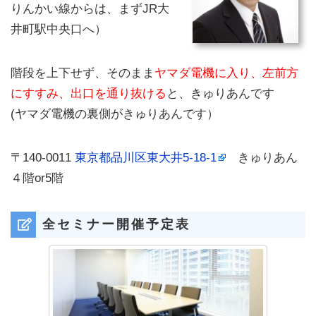
りんかい線からは、まずJR大
井町駅中央口へ）
階段を上下せず、そのまま
ヤマダ電機に入り、左前方
にすすみ、出口
を通り抜ける
と、きゅりあんです
(ヤマダ電機の裏側がきゅりあんです）
〒140-0011
​​東京都品川区東大井5-18-1​​
きゅりあん
４階or5階
全セミナー開催予定表