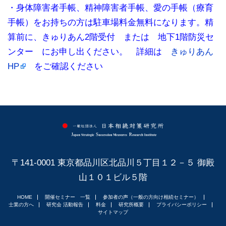
・身体障害者手帳、精神障害者手帳、愛の手帳（療育
手帳）をお持ちの方は駐車場料金無料になります。精
算前に、きゅりあん2階受付 または 地下1階防災セ
ンター にお申し出ください。 詳細は
きゅりあん
HP
をご確認ください
〒141-0001 東京都品川区北品川５丁目１２－５ 御殿
山１０１ビル５階
HOME
開催セミナー 一覧
参加者の声（一般の方向け相続セミナー）
士業の方へ
研究会 活動報告
料金
研究所概要
プライバシーポリシー
サイトマップ