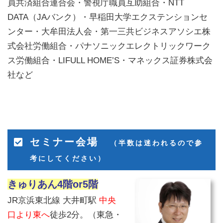
員共済組合連合会・警視庁職員互助組合・NTT
DATA（JAバンク）・早稲田大学エクステンションセ
ンター・大牟田法人会・第一三共ビジネスアソシエ株
式会社労働組合・パナソニックエレクトリックワーク
ス労働組合・LIFULL HOME’S・マネックス証券株式会
社など
セミナー会場
（半数は迷われるので参
考にしてください）
きゅりあん4階or5階
JR京浜東北線 大井町駅
中央
口より東へ
徒歩2分。（東急・