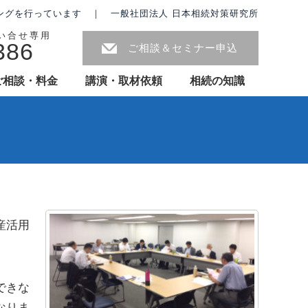
ングを行っています ｜ 一般社団法人 日本相続対策研究所
問い合せ専用
386
ご相談＆セミナー申込
ご相談・料金
講演・取材依頼
相続の知識
ー
産活用
できな
なりま