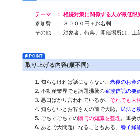
テーマ ： 相続対策に関係する人が最低限
参加費 ： ３０００円＋お名刺
その他 ： 対象者、特典、開催場所は、上
取り上げる内容(順不同)
1. 知らなければ話にならない、
老後のお金
2. 不動産業界でも話題沸騰の
家族信託の要
3. 悪口ばかり言われているが、
それでも大
4. 知らないとお客さんの前で大恥。
民法と
5. ごちゃごちゃの
贈与の知識を整理
。重要
6. あとで大問題になることもある、
養子縁