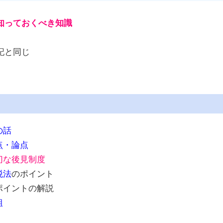
知っておくべき知識
記と同じ
の話
点・論点
切な後見制度
税法
のポイント
ポイントの解説
組