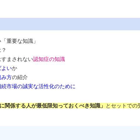
い「重要な知識」
は？
はすまされない
認知症の知識
ばよい
か
組み方
の紹介
相続市場の誠実な活性化のために
に関係する人が最低限知っておくべき知識」
とセットでの