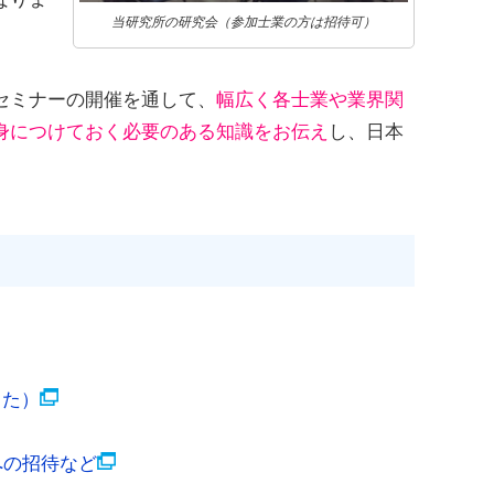
当研究所の研究会（参加士業の方は招待可）
セミナーの開催を通して、
幅広く各士業や業界関
身につけておく必要のある知識をお伝え
し、日本
した）
への招待など