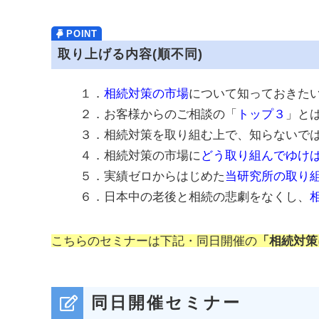
取り上げる内容(順不同)
１．
相続対策の市場
について知っておきた
２．お客様からのご相談の「
トップ３
」と
３．相続対策を取り組む上で、知らないで
４．相続対策の市場に
どう取り組んでゆけ
５．実績ゼロからはじめた
当研究所の取り
６．日本中の老後と相続の悲劇をなくし、
こちらのセミナーは下記・同日開催の
「相続対策
同日開催セミナー