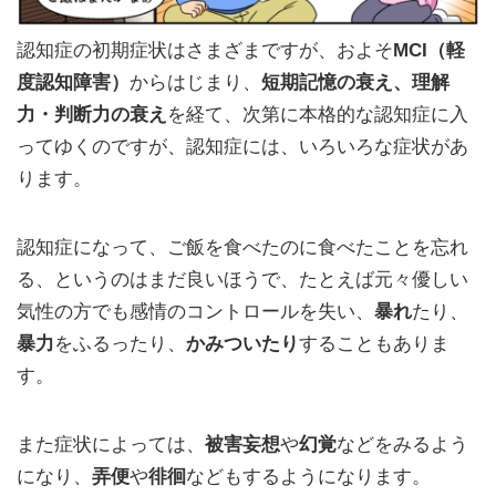
認知症の初期症状はさまざまですが、およそ
MCI（軽
度認知障害）
からはじまり、
短期記憶の衰え、理解
力・判断力の衰え
を経て、次第に本格的な認知症に入
ってゆくのですが、認知症には、いろいろな症状があ
ります。
認知症になって、ご飯を食べたのに食べたことを忘れ
る、というのはまだ良いほうで、たとえば元々優しい
気性の方でも感情のコントロールを失い、
暴れ
たり、
暴力
をふるったり、
かみついたり
することもありま
す。
また症状によっては、
被害妄想
や
幻覚
などをみるよう
になり、
弄便
や
徘徊
などもするようになります。